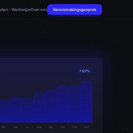
sten
Werkwijze
Over ons
Kennismakingsgesprek
+127%
Mei
Jun
Jul
Aug
Sep
Okt
Nov
Dec