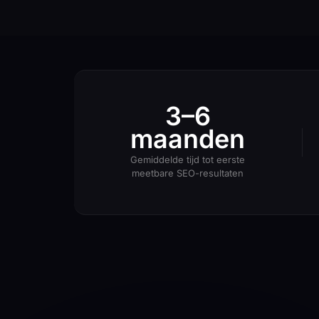
3–6
maanden
Gemiddelde tijd tot eerste
meetbare SEO-resultaten