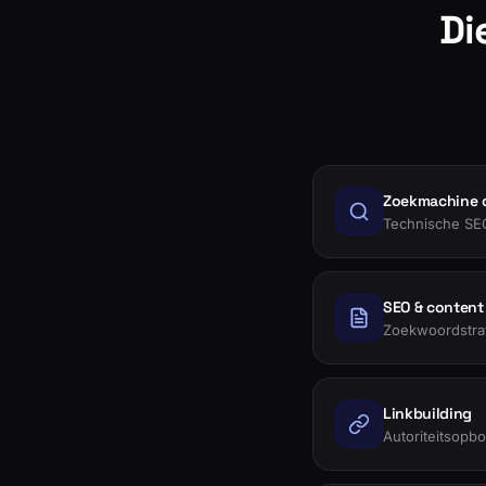
Di
Zoekmachine o
Technische SEO,
SEO & content 
Zoekwoordstrat
Linkbuilding
Autoriteitsopbo