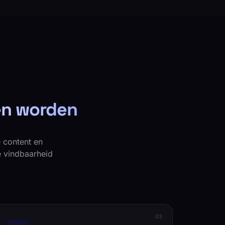
en worden
 content en
le vindbaarheid
0
3