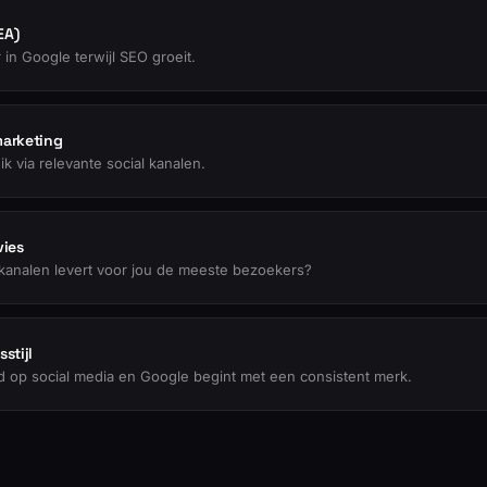
EA)
r in Google terwijl SEO groeit.
marketing
k via relevante social kanalen.
vies
kanalen levert voor jou de meeste bezoekers?
stijl
 op social media en Google begint met een consistent merk.