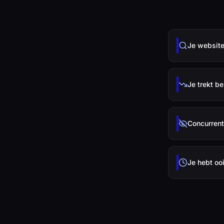
Je website
Je trekt b
Concurrent
Je hebt oo