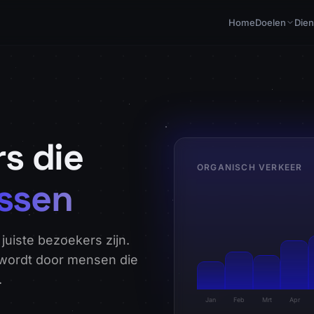
Home
Doelen
Dien
s die
ORGANISCH VERKEER
ssen
 juiste bezoekers zijn.
 wordt door mensen die
.
Jan
Feb
Mrt
Apr