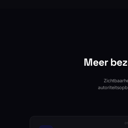
Meer bez
Zichtbaarh
autoriteitsopb
0