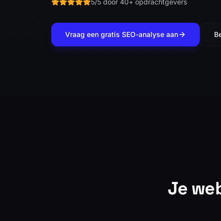
5/5 door 40+ opdrachtgevers
Vraag een gratis SEO-analyse aan
B
Je web