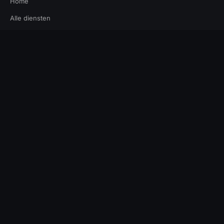
Home
Alle diensten
Werkwijze
Over ons
Reviews
Contact
CONTACT
info@saffriedesign.nl
+31 6 57 16 95 47
Mors 11d
7151 MX Eibergen
Nederland
Ma-Vr 9:00-18:00
Plan een kennismaking